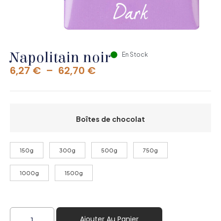
Napolitain noir
En Stock
6,27
€
–
62,70
€
Boîtes de chocolat
150g
300g
500g
750g
1000g
1500g
Ajouter Au Panier