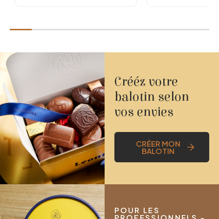
Crééz votre
balotin selon
vos envies
CRÉER MON
BALOTIN
POUR LES
PROFESSIONNELS -