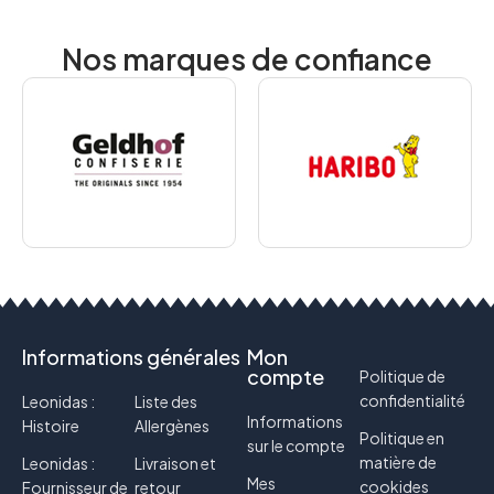
Nos marques de confiance
Informations générales
Mon
compte
Politique de
confidentialité
Leonidas :
Liste des
Informations
Histoire
Allergènes
Politique en
sur le compte
matière de
Leonidas :
Livraison et
Mes
cookides
Fournisseur de
retour