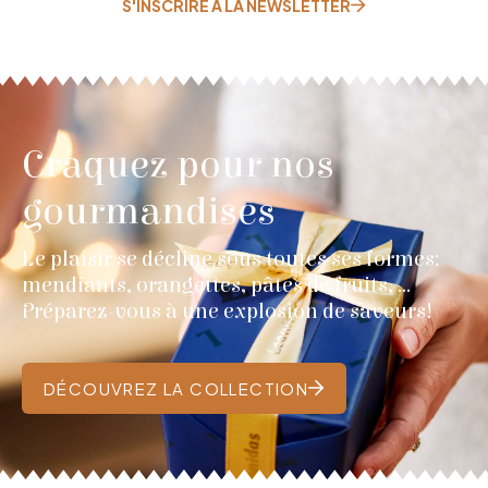
S'INSCRIRE À LA NEWSLETTER
Craquez pour nos
gourmandises
Le plaisir se décline sous toutes ses formes:
mendiants, orangettes, pâtes de fruits, …
Préparez-vous à une explosion de saveurs!
DÉCOUVREZ LA COLLECTION