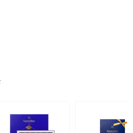
, lait entier en poudre, beurre de cacao, noisettes,
me de lait, farine de riz, poudre de cacao maigre,
ine de soja, beurre anhydre, sirop de glucose, farine de
e, arômes, sel, poudres à lever (pyrophosphate
nate de sodium), conservateur : sorbate de potassium,
e.
u lait (min. 30% de cacao, min. 22% de matière sèche
at noir (min. 54% de cacao), du chocolat blanc (min. 25%
 de matière sèche de lait). Contient des traces de
ndes, pistaches, noix), gluten (orge) et œufs. Valeur
e
 100g : Énergie 2231kJ / 533kcal – Graisses 31g – dont
s 14g – Glucides 54g – dont sucres 49g – Fibres
rotéines 6g – Sel 0,1g