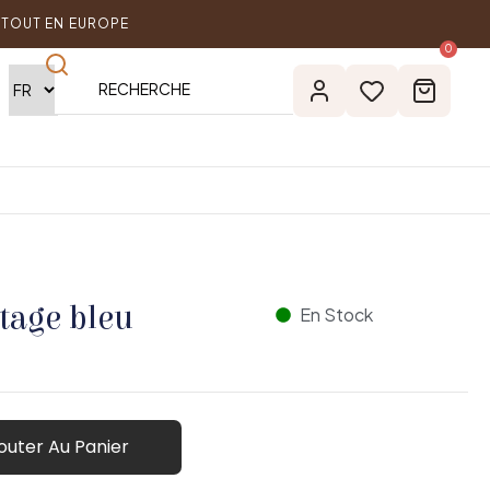
RTOUT EN EUROPE
0
itage bleu
En Stock
outer Au Panier