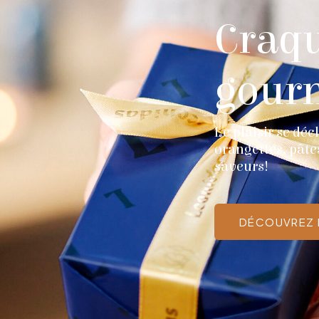
Craqu
gour
Le plaisir se dé
orangettes, pâte
saveurs!
DÉCOUVREZ 