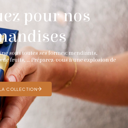
ez pour nos
mandises
cline sous toutes ses formes: mendiants,
s de fruits, … Préparez-vous à une explosion de
LA COLLECTION