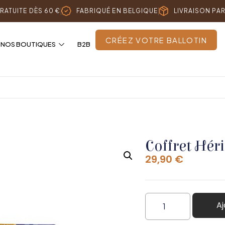
RATUITE DÈS 60 €
FABRIQUÉ EN BELGIQUE
LIVRAISON PA
CRÉEZ VOTRE BALLOTIN
NOS BOUTIQUES
B2B
Coffret Hér
29,90
€
Aj