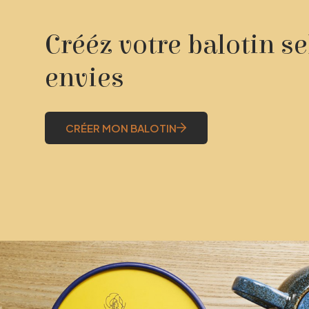
Crééz votre balotin s
envies
CRÉER MON BALOTIN