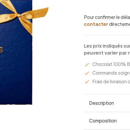
Pour confirmer le déla
contacter
directem
Les prix indiqués su
peuvent varier par 
Chocolat 100% B
Commande soigné
Frais de livraison
Description
Découvrez un délic
Composition