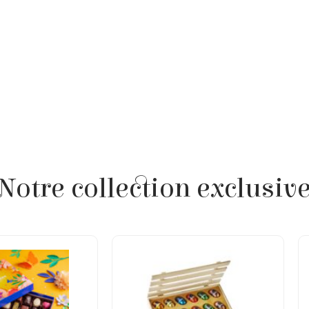
Ingrédients : sucre
masse de cacao, crè
émulsifiant : lécith
blé, beurre, lactos
disodique, bicarbo
dioxyde de carbon
Avec du chocolat a
de lait), du chocol
de cacao, min. 22%
fruits à coque (ama
Notre collection exclusiv
nutritionnelle pour
acides gras saturé
alimentaires 2g – P