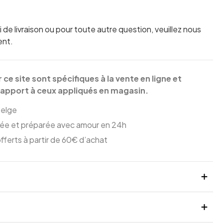
i de livraison ou pour toute autre question, veuillez nous
ent.
r ce site sont spécifiques à la vente en ligne et
rapport à ceux appliqués en magasin.
elge
e et préparée avec amour en 24h
 offerts à partir de 60€ d’achat
ieux assortiment de 35 pralines