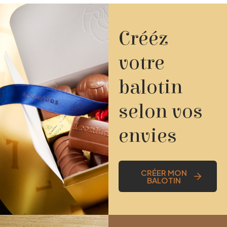
Crééz
votre
balotin
selon vos
envies
CRÉER MON
BALOTIN