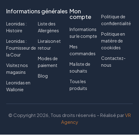
Informations générales
Mon
compte
Politique de
confidentialité
Leonidas :
Liste des
Informations
Histoire
Allergènes
Politique en
sur le compte
matière de
Leonidas :
Livraison et
Mes
cookides
Fournisseur de
retour
commandes
la Cour
Contactez-
Modes de
Ma liste de
nous
Visitez nos
paiement
souhaits
magasins
Blog
Tous les
Leonidas en
produits
Wallonie
© Copyright 2026, Tous droits réservés – Réalisé par
VR
Agency