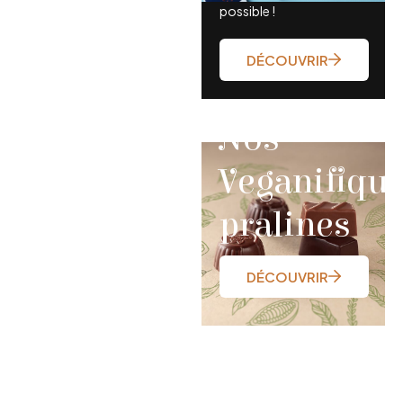
possible !
DÉCOUVRIR
Nos
Veganifiqu
pralines
DÉCOUVRIR