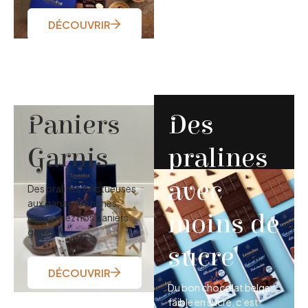
DÉCOUVRIR
Paniers
Des
Garnis
pralines
avec
Des pralines onctueuses
aux ganaches riches,
moins de
découvrez nos paniers
garnis
sucre
DÉCOUVRIR
Du bon chocolat belge
faible en sucre, c’est