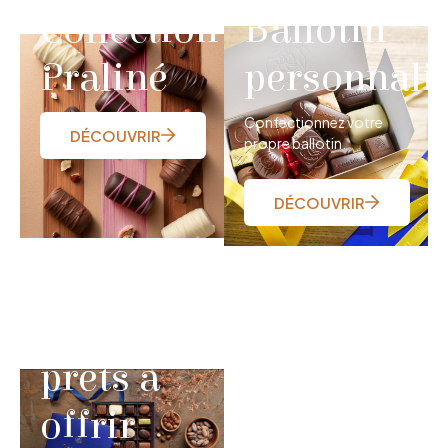
Collection
Ballotin
Praliné
personnali
Confectionnez votre
DÉCOUVRIR
propre ballotin.
DÉCOUVRIR
Coffrets
prêts à
offrir