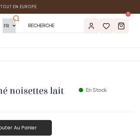
RTOUT EN EUROPE
0
é noisettes lait
En Stock
outer Au Panier