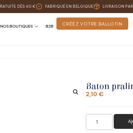
RATUITE DÈS 60 €
FABRIQUÉ EN BELGIQUE
LIVRAISON PA
CRÉEZ VOTRE BALLOTIN
NOS BOUTIQUES
B2B
Baton pralin
2,10
€
Aj