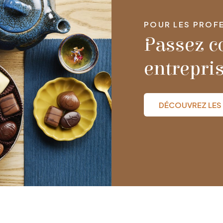
POUR LES PROFE
Passez 
entrepri
DÉCOUVREZ LES