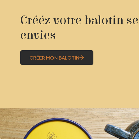
Crééz votre balotin s
envies
CRÉER MON BALOTIN