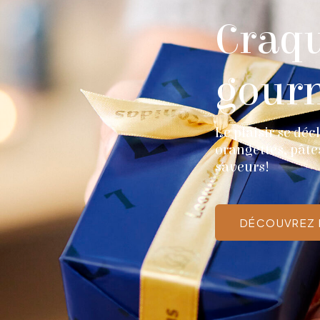
Craqu
gour
Le plaisir se dé
orangettes, pâte
saveurs!
DÉCOUVREZ 