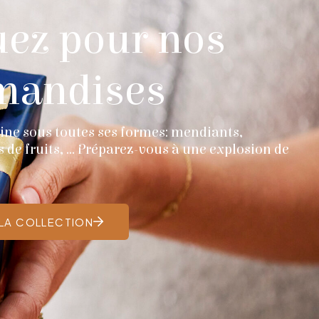
ez pour nos
mandises
cline sous toutes ses formes: mendiants,
s de fruits, … Préparez-vous à une explosion de
LA COLLECTION