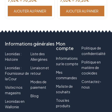
7,02
€
–
70,20
€
7,02
€
–
70,20
€
AJOUTER AU PANIER
AJOUTER AU PANIER
Informations générales
Mon
compte
Politique de
confidentialité
Leonidas :
Liste des
Informations
Histoire
Allergènes
Politique en
sur le compte
matière de
Leonidas :
Livraison et
Mes
cookides
Fournisseur de
retour
commandes
la Cour
Contactez-
Modes de
Ma liste de
nous
Visitez nos
paiement
souhaits
magasins
Blog
Tous les
Leonidas en
produits
Wallonie