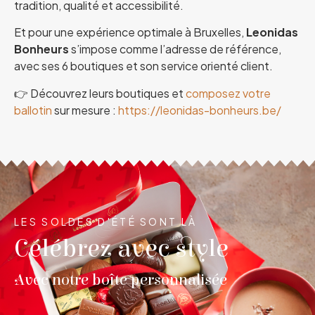
tradition, qualité et accessibilité.
Et pour une expérience optimale à Bruxelles,
Leonidas
Bonheurs
s’impose comme l’adresse de référence,
avec ses 6 boutiques et son service orienté client.
👉 Découvrez leurs boutiques et
composez votre
ballotin
sur mesure :
https://leonidas-bonheurs.be/
LES SOLDES D'ÉTÉ SONT LÀ
Célébrez avec style
Avec notre boîte personnalisée