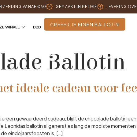
ERZENDING VANAF €60
GEMAAKT IN BELGIË
LEVERING OVE
CREËER JE EIGEN BALLOTIN
ZE WINKEL
B2B
lade Ballotin
het ideale cadeau voor fe
iedereen gewaardeerd cadeau, blijft de chocolade ballotin ee
 Leonidas ballotin al generaties lang de mooiste momenten in
 de eindejaarsfeesten is, […]