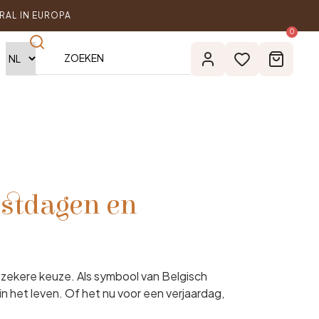
RAL IN EUROPA
0
estdagen en
n zekere keuze. Als symbool van Belgisch
 het leven. Of het nu voor een verjaardag,