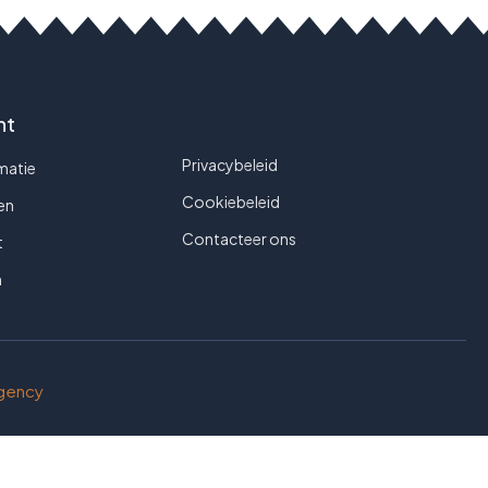
nt
Privacybeleid
matie
Cookiebeleid
gen
Contacteer ons
t
n
gency