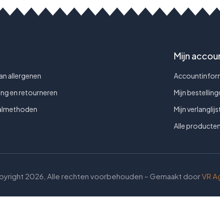
Mijn accou
van allergenen
Accountinfor
ing en retourneren
Mijn bestellin
almethoden
Mijn verlanglijs
Alle producte
yright 2026, Alle rechten voorbehouden – Gemaakt door
VR A