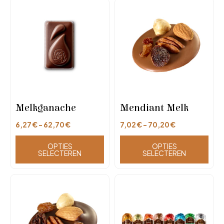
Melkganache
Mendiant Melk
6,27
€
-
62,70
€
7,02
€
-
70,20
€
OPTIES
OPTIES
SELECTEREN
SELECTEREN