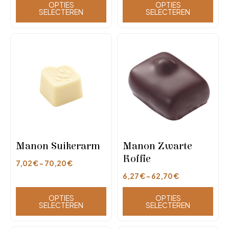
OPTIES
OPTIES
SELECTEREN
SELECTEREN
Manon Suikerarm
Manon Zwarte
Koffie
7,02
€
-
70,20
€
6,27
€
-
62,70
€
OPTIES
OPTIES
SELECTEREN
SELECTEREN