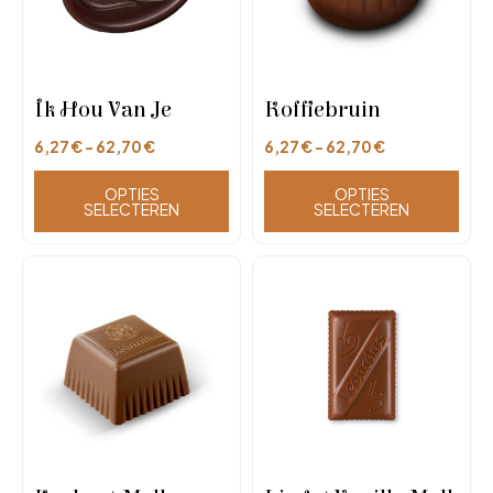
Ik Hou Van Je
Koffiebruin
6,27
€
-
62,70
€
6,27
€
-
62,70
€
OPTIES
OPTIES
SELECTEREN
SELECTEREN