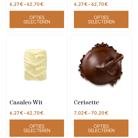
6,27
€
-
62,70
€
6,27
€
-
62,70
€
OPTIES
OPTIES
SELECTEREN
SELECTEREN
Casaleo Wit
Cerisette
6,27
€
-
62,70
€
7,02
€
-
70,20
€
OPTIES
OPTIES
SELECTEREN
SELECTEREN