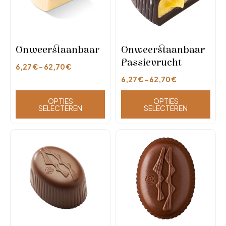
Onweerstaanbaar
Onweerstaanbaar
Passievrucht
6,27
€
-
62,70
€
6,27
€
-
62,70
€
OPTIES
OPTIES
SELECTEREN
SELECTEREN