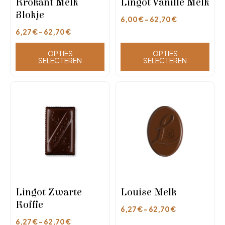
Krokant Melk
Lingot Vanille Melk
Blokje
6,00
€
-
62,70
€
6,27
€
-
62,70
€
OPTIES
OPTIES
SELECTEREN
SELECTEREN
Lingot Zwarte
Louise Melk
Koffie
6,27
€
-
62,70
€
6,27
€
-
62,70
€