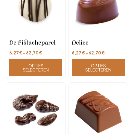
De Pistacheparel
Délice
6,27
€
-
62,70
€
6,27
€
-
62,70
€
OPTIES
OPTIES
SELECTEREN
SELECTEREN