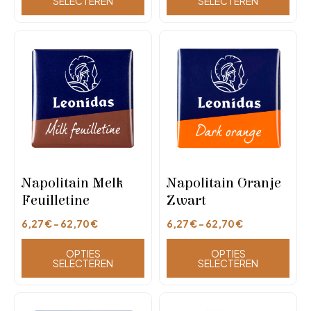
SELECTEREN
SELECTEREN
Napolitain Melk
Napolitain Oranje
Feuilletine
Zwart
6,27
€
-
62,70
€
6,27
€
-
62,70
€
OPTIES
OPTIES
SELECTEREN
SELECTEREN