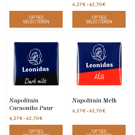
6,27
€
-
62,70
€
OPTIES
OPTIES
SELECTEREN
SELECTEREN
Napolitain
Napolitain Melk
Cacaonibs Puur
6,27
€
-
62,70
€
6,27
€
-
62,70
€
OPTIES
OPTIES