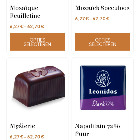
Mosaïque
Mozaïek Speculoos
Feuilletine
6,27
€
-
62,70
€
6,27
€
-
62,70
€
OPTIES
OPTIES
SELECTEREN
SELECTEREN
Mysterie
Napolitain 72%
Puur
6,27
€
-
62,70
€