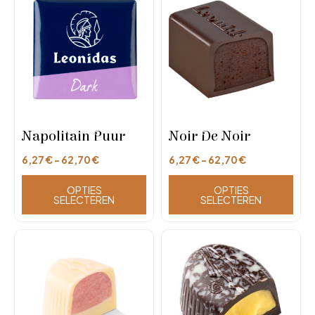
Napolitain Puur
Noir De Noir
6,27
€
-
62,70
€
6,27
€
-
62,70
€
OPTIES
OPTIES
SELECTEREN
SELECTEREN