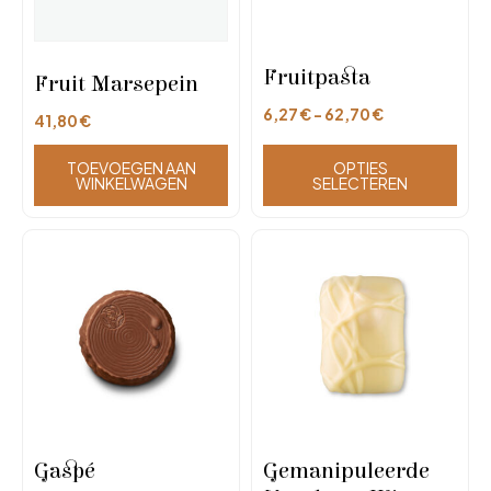
Fruitpasta
Fruit Marsepein
6,27
€
-
62,70
€
41,80
€
TOEVOEGEN AAN
OPTIES
WINKELWAGEN
SELECTEREN
Gaspé
Gemanipuleerde