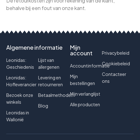
De retourkosten zijn voor rekening van de klant,
behalve bij een fout van onze kant.
Algemene informatie
Mijn
account
Privacybeleid
Leonidas:
Lijst van
Cookiebeleid
Accountinformatie
Geschiedenis
allergenen
Contacteer
Mijn
Leonidas:
Levering en
ons
bestellingen
Hofleverancier
retourneren
Mijn verlanglijst
Bezoek onze
Betaalmethoden
winkels
Alle producten
Blog
Leonidas in
Wallonië