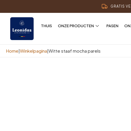
GRATIS V
THUIS
ONZE PRODUCTEN
PASEN
ON
Home
|
Winkelpagina
|
Witte staaf mocha parels