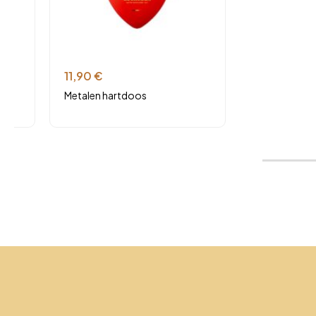
11,90
€
Metalen hartdoos