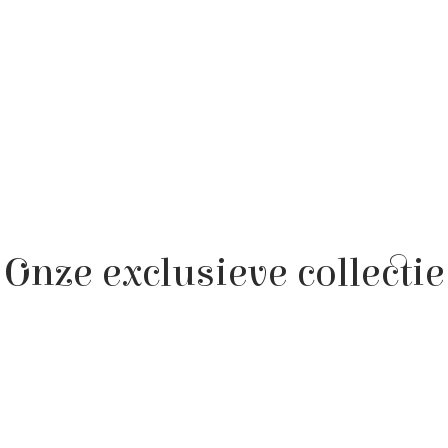
g Zout 0,1 g Aller
het product: NO
WALNOTEN, MAC
PARANOTEN), GLU
Onze exclusieve collectie