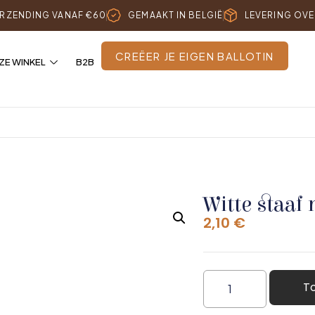
ERZENDING VANAF €60
GEMAAKT IN BELGIË
LEVERING OVE
CREËER JE EIGEN BALLOTIN
ZE WINKEL
B2B
Witte staaf
2,10
€
T