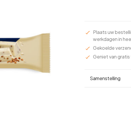
Plaats uw bestell
werkdagen in heel
Gekoelde verzend
Geniet van gratis 
Samenstelling
ingrediënten: suike
(suiker, gekarameli
zonnebloemolie, gl
emulgator: lecithin
Energie 2232 kJ En
17 g Koolhydraten 