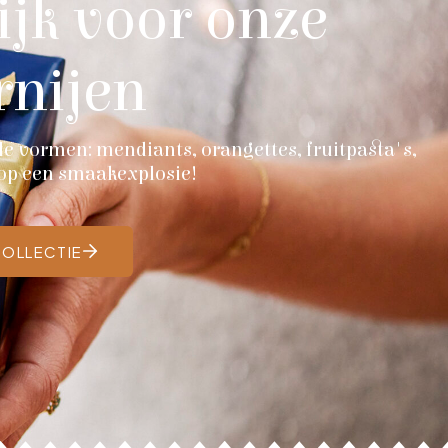
jk voor onze
rnijen
alle vormen: mendiants, orangettes, fruitpasta's,
 op een smaakexplosie!
COLLECTIE