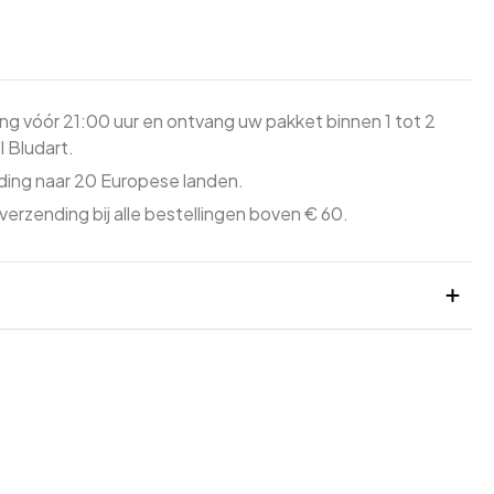
ing vóór 21:00 uur en ontvang uw pakket binnen 1 tot 2
 Bludart.
ing naar 20 Europese landen.
verzending bij alle bestellingen boven € 60.
r, cacaoboter, volle MELK in poeder, suikerparels (10%)
seerde suiker, natuurlijk aroma, glucosestroop,
ansmiddel: bijenwas), magere MELK in poeder,
es, natuurlijk vanillearoma Voedingswaarden per 100 g:
ergie 533 kcal Vetten 28 g waarvan verzadigde vetzuren
63 g waarvan suikers 63 g Voedingsvezels 0 g Eiwitten 6