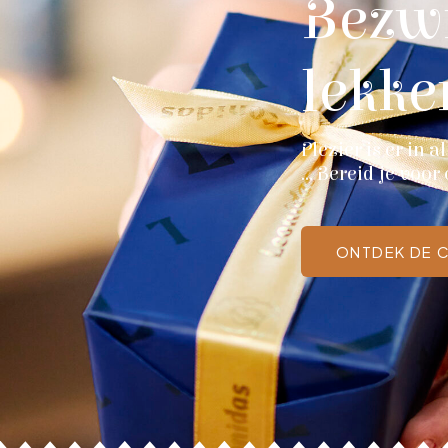
Bezwi
lekke
Plezier is er in 
… Bereid je voor
ONTDEK DE 