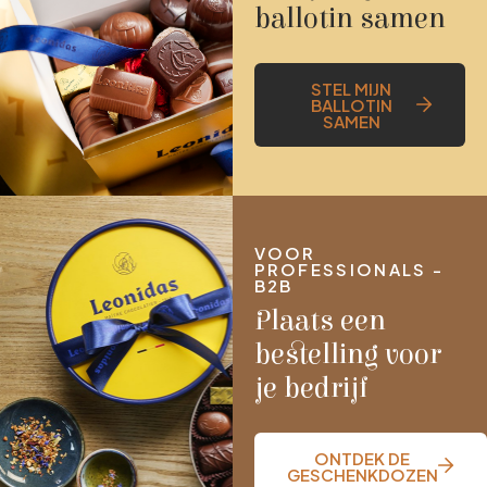
ballotin samen
STEL MIJN
BALLOTIN
SAMEN
VOOR
PROFESSIONALS -
B2B
Plaats een
bestelling voor
je bedrijf
ONTDEK DE
GESCHENKDOZEN