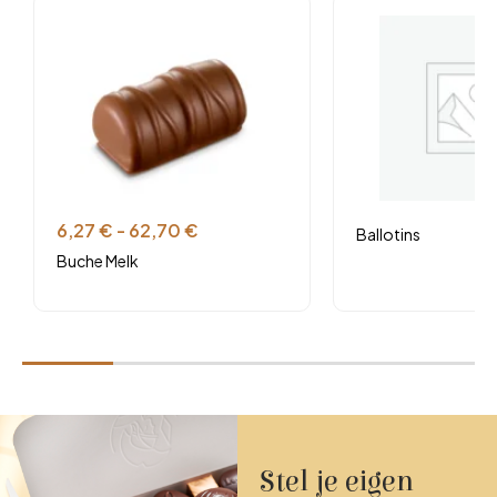
Sesamvrij
Vegetarisch
6,27
€
-
62,70
€
Ballotins
Buche Melk
Stel je eigen