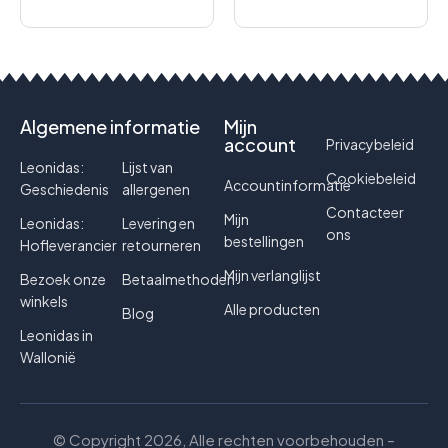
Algemene informatie
Mijn
account
Privacybeleid
Leonidas:
Lijst van
Cookiebeleid
Accountinformatie
Geschiedenis
allergenen
Contacteer
Mijn
Leonidas:
Levering en
ons
bestellingen
Hofleverancier
retourneren
Mijn verlanglijst
Bezoek onze
Betaalmethoden
winkels
Alle producten
Blog
Leonidas in
Wallonië
© Copyright 2026, Alle rechten voorbehouden –