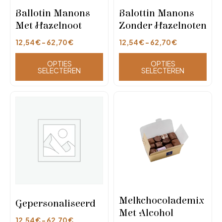
Ballotin Manons
Balottin Manons
Met Hazelnoot
Zonder Hazelnoten
12,54
€
-
62,70
€
12,54
€
-
62,70
€
OPTIES
OPTIES
SELECTEREN
SELECTEREN
Melkchocolademix
Gepersonaliseerd
Met Alcohol
12,54
€
-
62,70
€