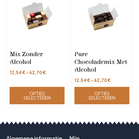
Mix Zonder
Pure
Alcohol
Chocolademix Met
Alcohol
12,54
€
-
62,70
€
12,54
€
-
62,70
€
OPTIES
OPTIES
SELECTEREN
SELECTEREN
Algemene informatie
Mijn